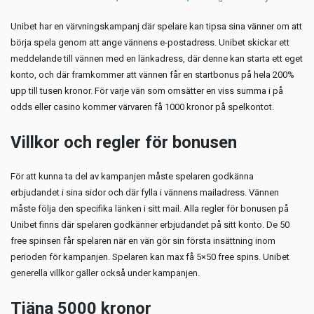
Unibet har en värvningskampanj där spelare kan tipsa sina vänner om att
börja spela genom att ange vännens e-postadress. Unibet skickar ett
meddelande till vännen med en länkadress, där denne kan starta ett eget
konto, och där framkommer att vännen får en startbonus på hela 200%
upp till tusen kronor. För varje vän som omsätter en viss summa i på
odds eller casino kommer värvaren få 1000 kronor på spelkontot.
Villkor och regler för bonusen
För att kunna ta del av kampanjen måste spelaren godkänna
erbjudandet i sina sidor och där fylla i vännens mailadress. Vännen
måste följa den specifika länken i sitt mail. Alla regler för bonusen på
Unibet finns där spelaren godkänner erbjudandet på sitt konto. De 50
free spinsen får spelaren när en vän gör sin första insättning inom
perioden för kampanjen. Spelaren kan max få 5×50 free spins. Unibet
generella villkor gäller också under kampanjen.
Tjäna 5000 kronor