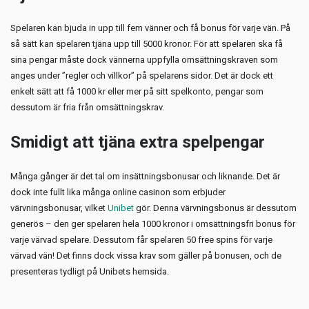
Spelaren kan bjuda in upp till fem vänner och få bonus för varje vän. På
så sätt kan spelaren tjäna upp till 5000 kronor. För att spelaren ska få
sina pengar måste dock vännerna uppfylla omsättningskraven som
anges under ”regler och villkor” på spelarens sidor. Det är dock ett
enkelt sätt att få 1000 kr eller mer på sitt spelkonto, pengar som
dessutom är fria från omsättningskrav.
Smidigt att tjäna extra spelpengar
Många gånger är det tal om insättningsbonusar och liknande. Det är
dock inte fullt lika många online casinon som erbjuder
värvningsbonusar, vilket
Unibet
gör. Denna värvningsbonus är dessutom
generös – den ger spelaren hela 1000 kronor i omsättningsfri bonus för
varje värvad spelare. Dessutom får spelaren 50 free spins för varje
värvad vän! Det finns dock vissa krav som gäller på bonusen, och de
presenteras tydligt på Unibets hemsida.