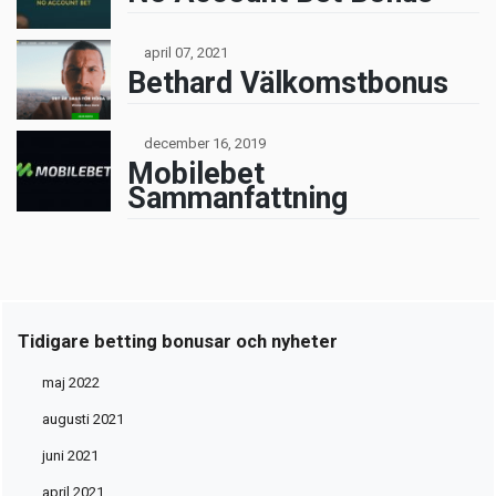
april 07, 2021
Bethard Välkomstbonus
december 16, 2019
Mobilebet
Sammanfattning
Tidigare betting bonusar och nyheter
maj 2022
augusti 2021
juni 2021
april 2021