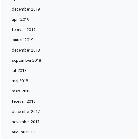
december 2019
april 2019
februari 2019
januari 2019
december 2018
september 2018
juli 2018
maj 2018
mars 2018
februari 2018
december 2017
november 2017
augusti 2017