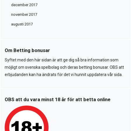
december 2017
november 2017
augusti 2017
Om Betting bonusar
Syftet med den här sidan är att ge dig så bra information som
möjligt om svenska spelbolag och deras betting bonusar. OBS att
erbjudanden kan ha ändrats för det vi hunnit uppdatera vår sida.
OBS att du vara minst 18 år för att betta online